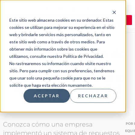
Este sitio web almacena cookies en su ordenador. Estas
cookies se utilizan para mejorar su experiencia en el sitio
web y brindarle servicios más personalizados, tanto en
este sitio web como a través de otros medios. Para
obtener más información sobre las cookies que
Implementación de
utilizamos, consulte nuestra Política de Privacidad.
un sistema de
No rastrearemos su información cuando visite nuestro
sitio. Pero para cumplir con sus preferencias, tendremos
repuestos para una
que usar solo una pequeña cookie para que no se le
mejor gestión del
solicite que haga esta elección nuevamente.
mantenimiento
ACEPTAR
RECHAZAR
Conozca cómo una empresa
POR
EQUI
implementó un sistema de repuestos