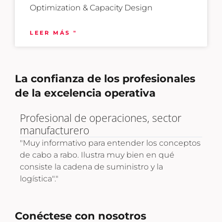
Optimization & Capacity Design
LEER MÁS "
La confianza de los profesionales
de la excelencia operativa
Director de Expansión Logística,
Ges
Comercio Internacional y Minorista.
"Un
sum
ptos
"Muy informativo y proporcionó las
des
herramientas necesarias para desarrollar
pri
habilidades avanzadas e impulsar la mejora
mar
profesional en la excelencia operativa."
Conéctese con nosotros