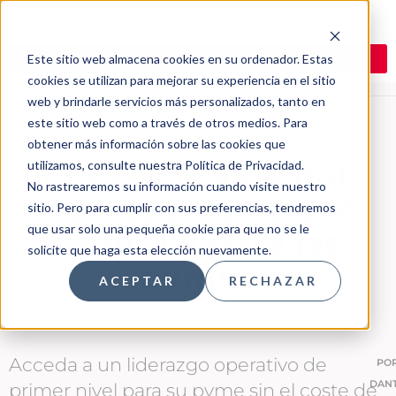
Este sitio web almacena cookies en su ordenador. Estas
cookies se utilizan para mejorar su experiencia en el sitio
web y brindarle servicios más personalizados, tanto en
este sitio web como a través de otros medios. Para
obtener más información sobre las cookies que
El COO fraccional:
utilizamos, consulte nuestra Política de Privacidad.
No rastrearemos su información cuando visite nuestro
liderazgo de clase
sitio. Pero para cumplir con sus preferencias, tendremos
que usar solo una pequeña cookie para que no se le
mundial para las
solicite que haga esta elección nuevamente.
pymes
ACEPTAR
RECHAZAR
Acceda a un liderazgo operativo de
PO
DAN
primer nivel para su pyme sin el coste de