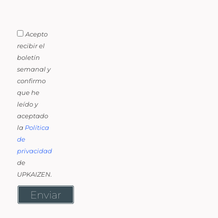
Acepto
recibir el
boletín
semanal y
confirmo
que he
leído y
aceptado
la
Política
de
privacidad
de
UPKAIZEN.
Enviar