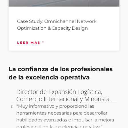
Case Study: Omnichannel Network
Optimization & Capacity Design
LEER MÁS "
La confianza de los profesionales
de la excelencia operativa
Director de Expansión Logística,
Ges
Comercio Internacional y Minorista.
"Un
sum
ptos
"Muy informativo y proporcionó las
des
herramientas necesarias para desarrollar
pri
habilidades avanzadas e impulsar la mejora
mar
profesional en la excelencia operativa."